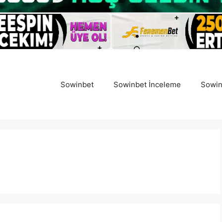
Sowinbet
Sowinbet İnceleme
Sowin