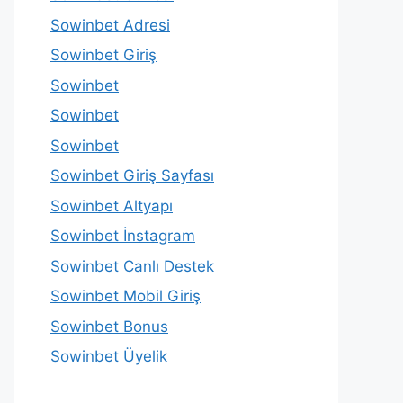
Sowinbet Adresi
Sowinbet Giriş
Sowinbet
Sowinbet
Sowinbet
Sowinbet Giriş Sayfası
Sowinbet Altyapı
Sowinbet İnstagram
Sowinbet Canlı Destek
Sowinbet Mobil Giriş
Sowinbet Bonus
Sowinbet Üyelik