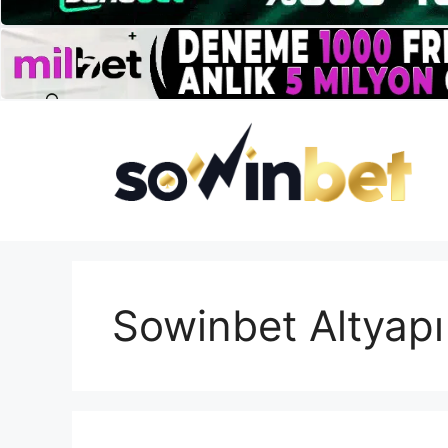
İçeriğe
atla
Sowinbet Altyapı