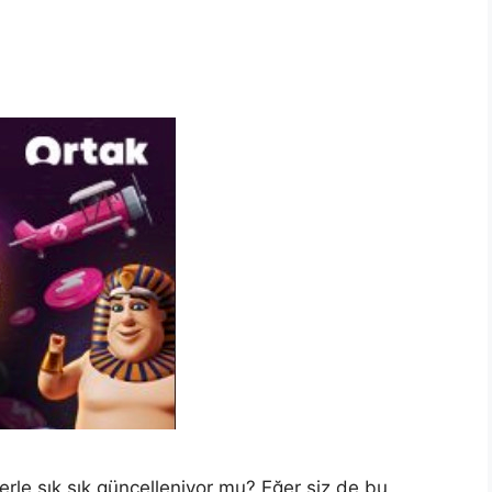
erle sık sık güncelleniyor mu? Eğer siz de bu