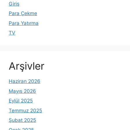
Giriş
Para Çekme
Para Yatırma
TV
Arşivler
Haziran 2026
Mayıs 2026
Eylül 2025
Temmuz 2025
Şubat 2025
Ocak 2025