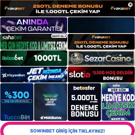
×
SOWINBET GİRİŞ İÇİN TIKLAYINIZ!