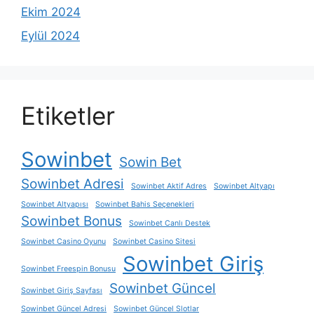
Ekim 2024
Eylül 2024
Etiketler
Sowinbet
Sowin Bet
Sowinbet Adresi
Sowinbet Aktif Adres
Sowinbet Altyapı
Sowinbet Altyapısı
Sowinbet Bahis Seçenekleri
Sowinbet Bonus
Sowinbet Canlı Destek
Sowinbet Casino Oyunu
Sowinbet Casino Sitesi
Sowinbet Giriş
Sowinbet Freespin Bonusu
Sowinbet Güncel
Sowinbet Giriş Sayfası
Sowinbet Güncel Adresi
Sowinbet Güncel Slotlar