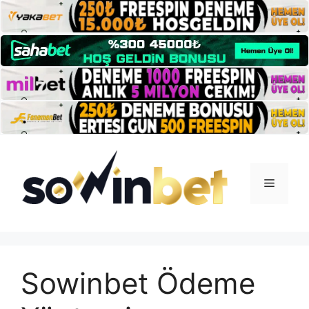
İçeriğe
atla
Menü
Sowinbet Ödeme