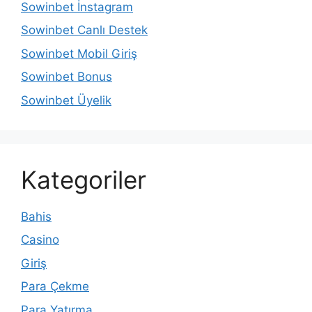
Sowinbet İnstagram
Sowinbet Canlı Destek
Sowinbet Mobil Giriş
Sowinbet Bonus
Sowinbet Üyelik
Kategoriler
Bahis
Casino
Giriş
Para Çekme
Para Yatırma