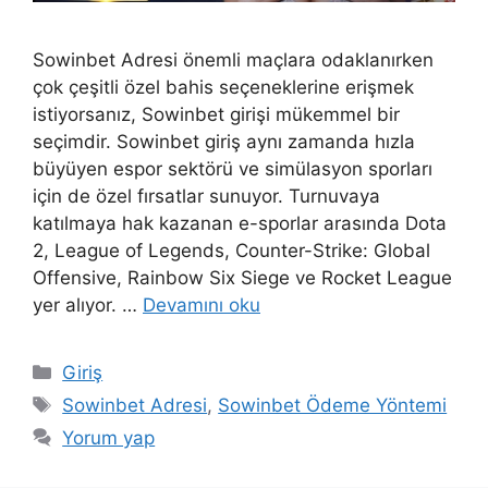
Sowinbet Adresi önemli maçlara odaklanırken
çok çeşitli özel bahis seçeneklerine erişmek
istiyorsanız, Sowinbet girişi mükemmel bir
seçimdir. Sowinbet giriş aynı zamanda hızla
büyüyen espor sektörü ve simülasyon sporları
için de özel fırsatlar sunuyor. Turnuvaya
katılmaya hak kazanan e-sporlar arasında Dota
2, League of Legends, Counter-Strike: Global
Offensive, Rainbow Six Siege ve Rocket League
yer alıyor. …
Devamını oku
Kategoriler
Giriş
Etiketler
Sowinbet Adresi
,
Sowinbet Ödeme Yöntemi
Yorum yap