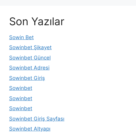
Son Yazılar
Sowin Bet
Sowinbet Şikayet
Sowinbet Güncel
Sowinbet Adresi
Sowinbet Giriş
Sowinbet
Sowinbet
Sowinbet
Sowinbet Giriş Sayfası
Sowinbet Altyapı