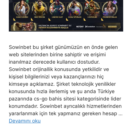
Sowinbet bu şirket günümüzün en önde gelen
web sitelerinden birine sahiptir ve erişimi
inanılmaz derecede kullanıcı dostudur.
Sowinbet orijinallik konusunda yetkilidir ve
kişisel bilgilerinizi veya kazançlarınızı hiç
kimseye açıklamaz. Şirket teknolojik yenilikler
konusunda hızla ilerlemiş ve şu anda Türkiye
pazarında cs-go bahis sitesi kategorisinde lider
konumdadır. Sowinbet ayrıcalıklı hizmetlerinden
yararlanmak için tek yapmanız gereken hesap …
Devamını oku