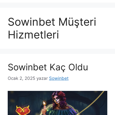
Sowinbet Müşteri
Hizmetleri
Sowinbet Kaç Oldu
Ocak 2, 2025
yazar
Sowinbet