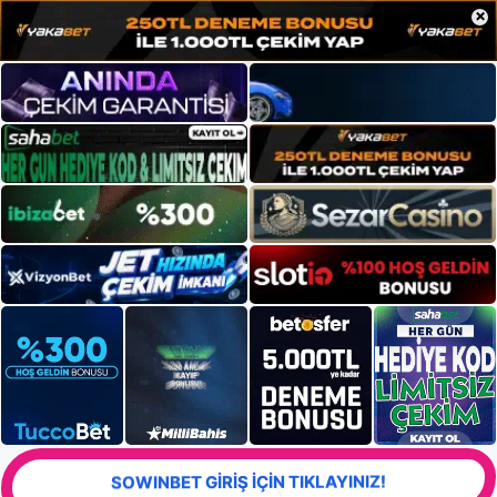
×
SOWINBET GİRİŞ İÇİN TIKLAYINIZ!