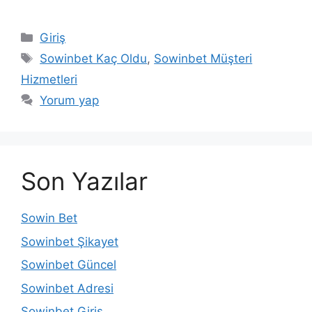
Kategoriler
Giriş
Etiketler
Sowinbet Kaç Oldu
,
Sowinbet Müşteri
Hizmetleri
Yorum yap
Son Yazılar
Sowin Bet
Sowinbet Şikayet
Sowinbet Güncel
Sowinbet Adresi
Sowinbet Giriş