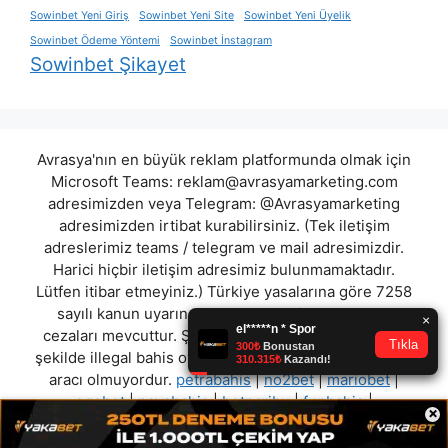
Sowinbet Yeni Giriş
Sowinbet Yeni Site
Sowinbet Yeni Üyelik
Sowinbet Ödeme Yöntemi
Sowinbet İnstagram
Sowinbet Şikayet
Avrasya'nın en büyük reklam platformunda olmak için
Microsoft Teams:
reklam@avrasyamarketing.com
adresimizden veya Telegram: @Avrasyamarketing
adresimizden irtibat kurabilirsiniz. (Tek iletişim
adreslerimiz teams / telegram ve mail adresimizdir.
Harici hiçbir iletişim adresimiz bulunmamaktadır.
Lütfen itibar etmeyiniz.) Türkiye yasalarına göre 7258
sayılı kanun uyarınca yasa dışı bahis oynamanın
cezaları mevcuttur. Şu an bulunduğunuz site hiç bir
şekilde illegal bahis oyunları oynatmıyor ve oynamaya
aracı olmuyordur.
petrabahis
|
no2bet
|
mariobet
|
egobet
|
naysbahis
|
betparibu
|
funbahis
|
×
rocksroyalbet
"